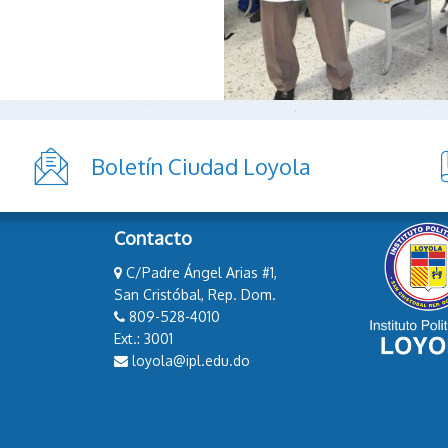
Boletín Ciudad Loyola
Contacto
C/Padre Ángel Arias #1,
San Cristóbal, Rep. Dom.
809-528-4010
Ext.: 3001
loyola@ipl.edu.do