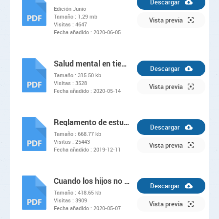
Descargar
Edición Junio
Tamaño :
1.29 mb
PDF
Vista previa
Visitas :
4647
Fecha añadido :
2020-06-05
Salud mental en tiempos de crisis
Descargar
Tamaño :
315.50 kb
Visitas :
3528
PDF
Vista previa
Fecha añadido :
2020-05-14
Reglamento de estudio Nivel Secundario
Descargar
Tamaño :
668.77 kb
Visitas :
25443
PDF
Vista previa
Fecha añadido :
2019-12-11
Cuando los hijos no viven con ambos padres. Estrategias de comunicación y cuidado
Descargar
Tamaño :
418.65 kb
Visitas :
3909
PDF
Vista previa
Fecha añadido :
2020-05-07