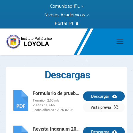
Comunidad IPL
Niveles Académicos
Portal IPL
Descargas
Formulario de prueba: Kínder y preprimario
Descargar
Tamaño :
2.53 mb
Visitas :
15666
PDF
Vista previa
Fecha añadido :
2025-02-05
Revista Ingenium 2022
Descargar