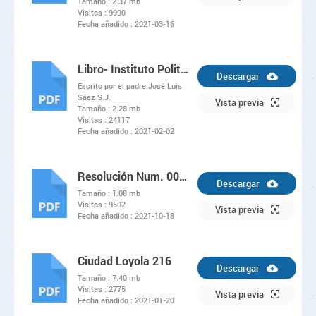
Tamaño :
2.37 mb
Visitas :
9990
Fecha añadido :
2021-03-16
Libro- Instituto Politecnico Loyola sesenta y siente años después
Descargar
Escrito por el padre José Luis
Sáez S.J.
PDF
Vista previa
Tamaño :
2.28 mb
Visitas :
24117
Fecha añadido :
2021-02-02
Resolución Num. 000048
Descargar
Tamaño :
1.08 mb
Visitas :
9502
PDF
Vista previa
Fecha añadido :
2021-10-18
Ciudad Loyola 216
Descargar
Tamaño :
7.40 mb
Visitas :
2775
PDF
Vista previa
Fecha añadido :
2021-01-20